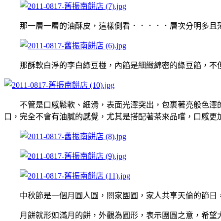
那一層一層的油酥皮，這樣側看．．．．．層次分明多且薄
那酥軟白淨的李白綠豆椪，內餡是細緻綿密的綠豆餡，不但
不管是口感鬆軟、細滑，表面光澤突出，包裹著亮般色澤
口，完全不會有油膩的感覺，尤其是搭配著茶來品嚐，口感更
中秋節是一個月圓人圓，閤家團圓，家人共享天倫的節日，
月餅就形如滿月的餅，外觀為圓形，表示團圓之意，希望大