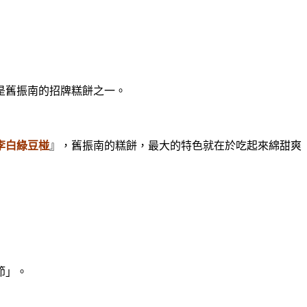
是舊振南的招牌糕餅之一。
李白綠豆椪
』，舊振南的糕餅，最大的特色就在於吃起來綿甜爽
節」。