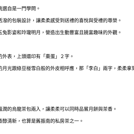
挑選自是一門學問。
潑的包裝設計，讓柔柔感受到送禮的喜悅與受禮的尊榮。
兔影姿和玲瓏明月，營造出生動豐富且饒富趣味的外觀。
的外表，上頭還印有「棗蛋」２字。
的月光跟綠豆椪雪白般的外皮相呼應，那「李白」兩字，柔柔拿
潤的烏龍茶包兩入，讓柔柔可以同時品嘗月餅與茶香。
醇清新，也算是舊振南的私房茶之一。