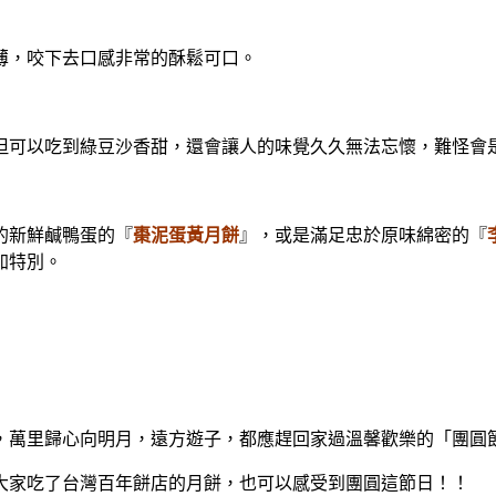
，咬下去口感非常的酥鬆可口。
可以吃到綠豆沙香甜，還會讓人的味覺久久無法忘懷，難怪會
的新鮮鹹鴨蛋的『
棗泥蛋黃月餅
』，或是滿足忠於原味綿密的『
加特別。
萬里歸心向明月，遠方遊子，都應趕回家過溫馨歡樂的「團圓
家吃了台灣百年餅店的月餅，也可以感受到團圓這節日！！