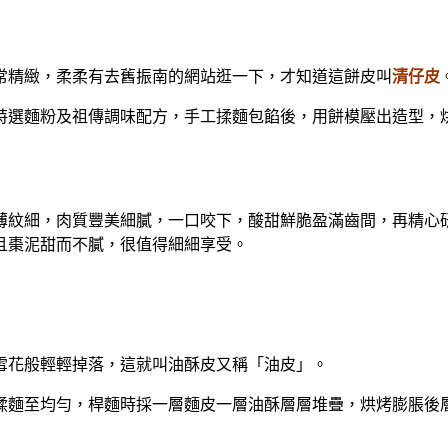
常精緻，柔柔有去舊振南的網站逛一下，才知道這餅皮叫
清仔皮
選麵粉及祖傳調味配方，手工揉麵包餡後，用餅模壓出造型，烘
紋細，肉質豐美細膩，一口咬下，酸甜鮮脆盈滿齒間，再精心研
且棗泥甜而不膩，很值得細細享受。
雪花般輕輕掉落，這就叫油酥皮又稱「油皮」。
麵至均勻，桿麵時採一層麵皮一層油酥層層堆疊，烘烤膨脹後