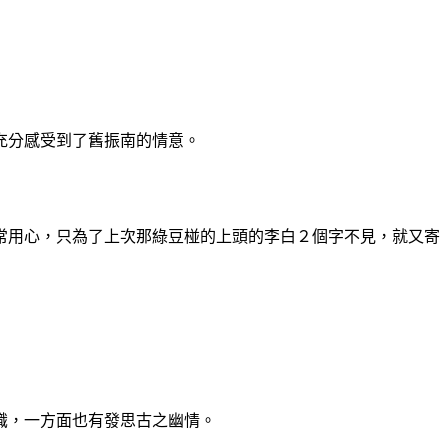
充分感受到了舊振南的情意。
用心，只為了上次那綠豆椪的上頭的李白２個字不見，就又寄
識，一方面也有發思古之幽情。