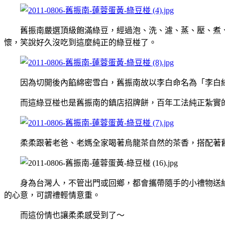
舊振南嚴選頂級飽滿綠豆，經過泡、洗、濾、蒸、壓、煮、
懷，笑說好久沒吃到這麼純正的綠豆椪了。
因為切開後內餡綿密雪白，舊振南故以李白命名為「李白
而這綠豆椪也是舊振南的鎮店招牌餅，百年工法純正紮實的
柔柔跟著老爸、老媽全家喝著烏龍茶自然的茶香，搭配著舊
身為台灣人，不管出門或回鄉，都會攜帶隨手的小禮物送給
的心意，可謂禮輕情意重。
而這份情也讓柔柔感受到了～