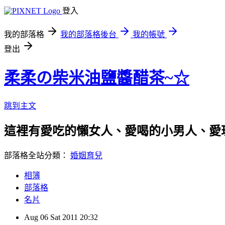
登入
我的部落格
我的部落格後台
我的帳號
登出
柔柔の柴米油鹽醬醋茶~☆
跳到主文
這裡有愛吃的懶女人、愛喝的小男人、愛玩
部落格全站分類：
婚姻育兒
相簿
部落格
名片
Aug
06
Sat
2011
20:32