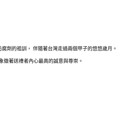
防腐劑的祖訓， 伴隨著台灣走過兩個甲子的悠悠歲月。
象徵著送禮者內心最高的誠意與尊崇。