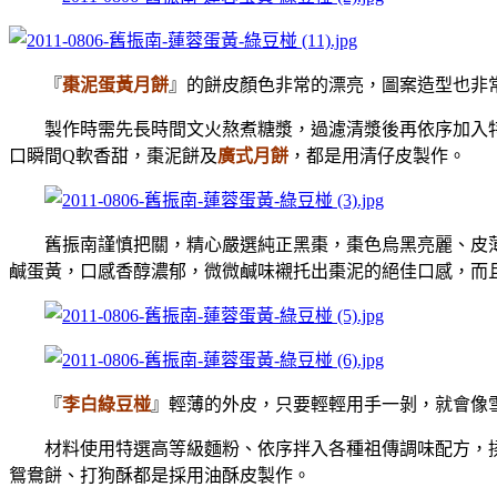
『
棗泥蛋黃月餅
』的餅皮顏色非常的漂亮，圖案造型也非
製作時需先長時間文火熬煮糖漿，過濾清漿後再依序加入特
口瞬間Q軟香甜，棗泥餅及
廣式月餅
，都是用清仔皮製作。
舊振南謹慎把關，精心嚴選純正黑棗，棗色烏黑亮麗、皮薄
鹹蛋黃，口感香醇濃郁，微微鹹味襯托出棗泥的絕佳口感，而
『
李白綠豆椪
』輕薄的外皮，只要輕輕用手一剝，就會像
材料使用特選高等級麵粉、依序拌入各種祖傳調味配方，揉
鴛鴦餅、打狗酥都是採用油酥皮製作。