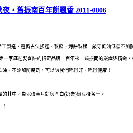
舊振南百年餅飄香 2011-0806
傳統手工製造，遵循古法揉麵、製餡、烤餅製程，嚴守低油低糖不加
一家庭迎娶喜餅的指定品牌，百年來，舊振南的嚴謹與精緻，
油、不添加防腐劑，可以讓我們吃得好、吃得健康！！
盒的其中，棗泥蛋黃月餅與李白(奶素)綠豆椪各一。
！！