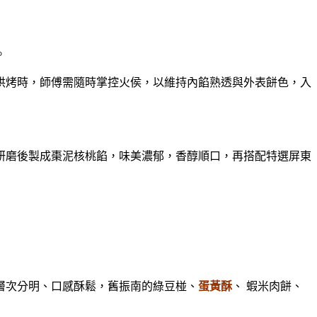
。
烤時，師傅需隨時掌控火侯，以維持內餡熟透與外表餅色，入
磨後製成棗泥核桃餡，味美濃郁，香醇順口，再搭配特選屏東
層次分明、口感酥鬆，舊振南的綠豆椪、
蛋黃酥
、 蝦米肉餅、