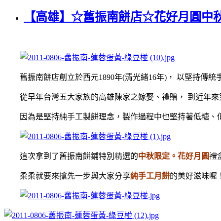
【高雄】☆舊振南餅店☆花好月圓中秋夜，
舊振南餅店創立於西元1890年(清光緒16年)， 以堅持
從早年台灣五大家族的高雄陳家之嫁娶、禮贈， 到近年來第
因為是堅持純手工製餅理念，製作過程中也堅持著低糖、低
這次拿到了舊振南餅鋪特別精選的
中秋限定。花好月圓
禮
柔柔就要來搶先一步與大家分享
純手工月餅
的美好滋味喔