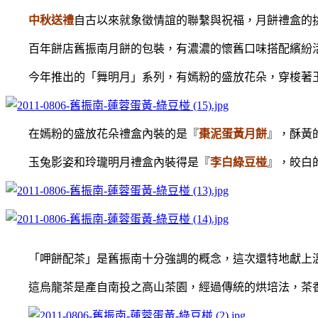
中秋送禮
自古以來就象徵情誼的聯繫與祝福，月餅禮盒的
百年餅店舊振南月餅的包裝，有濃濃的懷舊口味搭配繽紛活
今年推出的「舞明月」系列，有嫣粉的盛放花朵，穿梭著玉
在嫣粉的盛放花朵禮盒內裝的是『
棗泥蛋黃月餅
』，酥黃
玉兔影姿和玲瓏明月禮盒內裝得是『
李白綠豆椪
』，皎白
「呷餅配茶」是舊振南十分強調的概念，這次還特地獻上溫
這烏龍茶是產自南投之高山茶園，經過傳統的烘培法，茶香