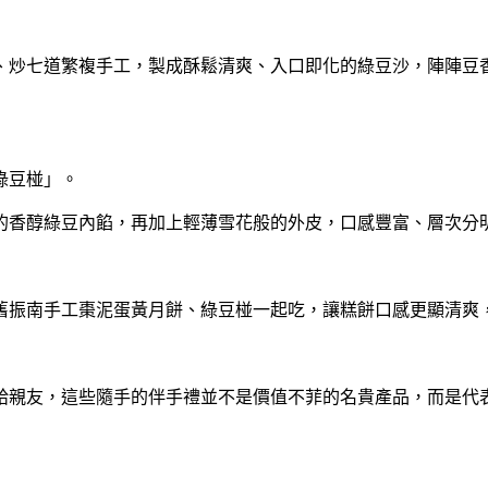
炒七道繁複手工，製成酥鬆清爽、入口即化的綠豆沙，陣陣豆香
綠豆椪」。
香醇綠豆內餡，再加上輕薄雪花般的外皮，口感豐富、層次分
振南手工棗泥蛋黃月餅、綠豆椪一起吃，讓糕餅口感更顯清爽，
親友，這些隨手的伴手禮並不是價值不菲的名貴產品，而是代表