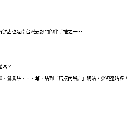
餅店也是南台灣最熱門的伴手禮之一～
惱嗎？
、鴛鴦餅．．．等，請到「舊振南餅店」網站，參觀選購喔！