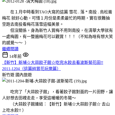
在１月中時看到TAO大寫的這篇 雪花 . 落 * 南投 . 烏松崙
梅花 就好心動，可惜１月份是柔柔最忙的時期，實在很難抽
空跑去南投看梅花落雪這幅美景。
但沒關係，身為新竹人賞梅不用到南投，在清華大學就有
一處梅園，有一整遍梅花可以觀賞！！！（不知為啥有想大笑
的感覺～～ ）
繼續閱讀
14年前
【新竹】新埔☆大蒜餃子館☆吃完水餃去看波斯菊花田!!
2011-1204（這篇純賞花玩樂篇）
新竹遊
國內旅遊
吃完了「大蒜餃子館」，看著餃子館對面的一片田野，讓
人好想去田裡走走，享受這暖暖的冬陽～
（大蒜餃子館連結：【新竹】新埔☆大蒜餃子館☆ 去山
上吃水餃!! ）