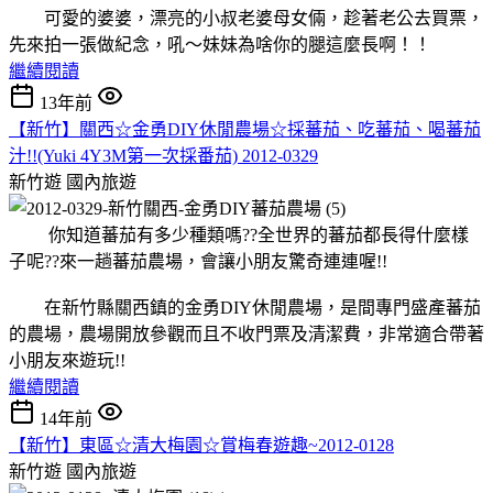
可愛的婆婆，漂亮的小叔老婆母女倆，趁著老公去買票，
先來拍一張做紀念，吼～妹妹為啥你的腿這麼長啊！！
繼續閱讀
13年前
【新竹】關西☆金勇DIY休閒農場☆採蕃茄、吃蕃茄、喝蕃茄
汁!!(Yuki 4Y3M第一次採番茄) 2012-0329
新竹遊
國內旅遊
你知道蕃茄有多少種類嗎??全世界的蕃茄都長得什麼樣
子呢??來一趟蕃茄農場，會讓小朋友驚奇連連喔!!
在新竹縣關西鎮的金勇DIY休閒農場，是間專門盛產蕃茄
的農場，農場開放參觀而且不收門票及清潔費，非常適合帶著
小朋友來遊玩!!
繼續閱讀
14年前
【新竹】東區☆清大梅園☆賞梅春遊趣~2012-0128
新竹遊
國內旅遊