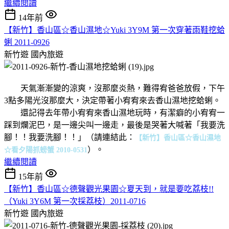
繼續閱讀
14年前
【新竹】香山區☆香山濕地☆Yuki 3Y9M 第一次穿著雨鞋挖蛤
蜊 2011-0926
新竹遊
國內旅遊
天氣漸漸變的涼爽，沒那麼炎熱，難得宥爸爸放假，下午
3點多陽光沒那麼大，決定帶著小宥宥來去香山濕地挖蛤蜊。
還記得去年帶小宥宥來香山濕地玩時，有潔癖的小宥宥一
踩到爛泥巴，是一邊尖叫一邊走，最後是哭著大喊著「我要洗
腳！！我要洗腳！！」（請連結此：
【新竹】香山區☆香山濕地
）。
☆看夕陽抓螃蟹 2010-0531
繼續閱讀
15年前
【新竹】香山區☆德聲觀光果園☆夏天到，就是要吃荔枝!!
（Yuki 3Y6M 第一次採荔枝）2011-0716
新竹遊
國內旅遊