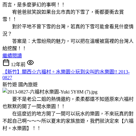
而言，是多麼夢幻的事啊！！
宥爸爸就笑說如果台北市真的下雪了，衝都要衝去賞
雪！！
對於平地不曾下雪的台灣，若真的下雪可能會看見什麼情
況？
答案是：大雪紛飛的魅力，可以把在溫暖被窩裡的台灣人
給挖醒！！
繼續閱讀
12年前
【新竹】關西☆六福村。水樂園☆玩到尖叫的水樂園!! 2013-
0827
新竹遊
國內旅遊
要不是老公二姐的熱情邀約，柔柔都還不知道原來六福村
也默默的開了一間水樂園！！
在這麼近的地方開了一間可以玩水的樂園，不來玩真的對
不起自己啊～～～所以夏末的家族旅遊，我們就決定來【六福
村。水樂園】！！