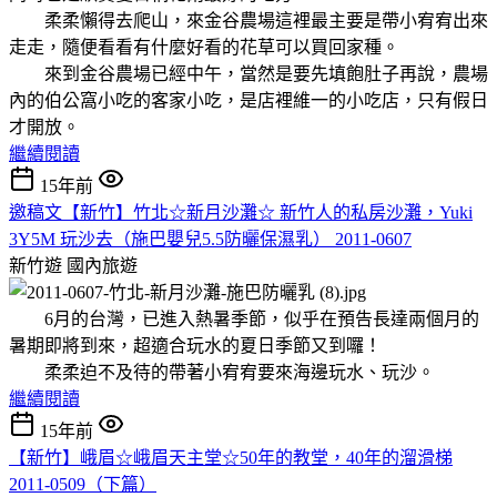
柔柔懶得去爬山，來金谷農場這裡最主要是帶小宥宥出來
走走，隨便看看有什麼好看的花草可以買回家種。
來到金谷農場已經中午，當然是要先填飽肚子再說，農場
內的伯公窩小吃的客家小吃，是店裡維一的小吃店，只有假日
才開放。
繼續閱讀
15年前
邀稿文【新竹】竹北☆新月沙灘☆ 新竹人的私房沙灘，Yuki
3Y5M 玩沙去（施巴嬰兒5.5防曬保濕乳） 2011-0607
新竹遊
國內旅遊
6月的台灣，已進入熱暑季節，似乎在預告長達兩個月的
暑期即將到來，超適合玩水的夏日季節又到囉！
柔柔迫不及待的帶著小宥宥要來海邊玩水、玩沙。
繼續閱讀
15年前
【新竹】峨眉☆峨眉天主堂☆50年的教堂，40年的溜滑梯
2011-0509（下篇）