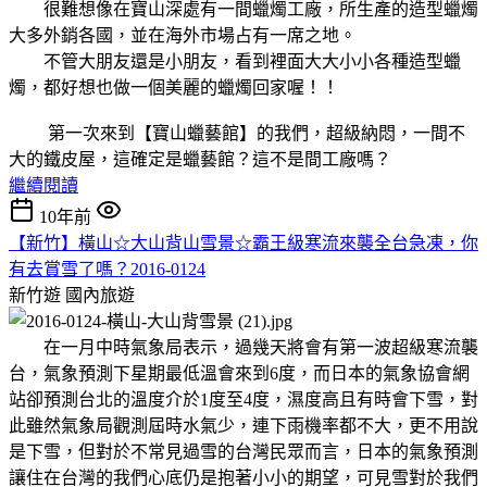
很難想像在寶山深處有一間蠟燭工廠，所生產的造型蠟燭
大多外銷各國，並在海外市場占有一席之地。
不管大朋友還是小朋友，看到裡面大大小小各種造型蠟
燭，都好想也做一個美麗的蠟燭回家喔！！
第一次來到【寶山蠟藝館】的我們，超級納悶，一間不
大的鐵皮屋，這確定是蠟藝館？這不是間工廠嗎？
繼續閱讀
10年前
【新竹】橫山☆大山背山雪景☆霸王級寒流來襲全台急凍，你
有去賞雪了嗎？2016-0124
新竹遊
國內旅遊
在一月中時氣象局表示，過幾天將會有第一波超級寒流襲
台，氣象預測下星期最低溫會來到6度，而日本的氣象協會網
站卻預測台北的溫度介於1度至4度，濕度高且有時會下雪，對
此雖然氣象局觀測屆時水氣少，連下雨機率都不大，更不用說
是下雪，但對於不常見過雪的台灣民眾而言，日本的氣象預測
讓住在台灣的我們心底仍是抱著小小的期望，可見雪對於我們