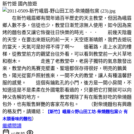
新竹遊
國內旅遊
在新竹峨眉鄉有間年過百半歷史的天主教堂，但因為峨眉
鄉人數不多，信徒也少，教堂日漸荒涼無人使用，如今因為窯
烤的麵包香又讓它恢復往日快樂的時光．．． 前幾天陰霾
的天空，在要出來遊玩的前一天，天空逐漸晴朗，我們去遊玩
的當天，天氣可是好得不得了啊～ 循著路，走上水泥的樓
梯，從教堂前方的觀望台往外看，可以看到教堂前一大片草地
和樹木。 走進了老教堂中，老房子獨特的氣息散發出
來，教堂內的馬賽克壁畫、聖壇都保存得很好，明亮的鵝黃
色，陽光從窗戶照射進來，一間不大的教堂，讓人有種溫馨舒
服的感覺。 這個有鑰匙孔的小門，後方是一間小房間，不
知道這是不是柔柔在外國電影看過的，只要把它打開就可以向
神父告解的地方。 教堂裡除了有在販售好吃的柴燒麵
包外，也有販售鮮艷的客家花布包。 （對柴燒麵包有興趣
的格友們，請連結：
【新竹】峨眉☆野山田工坊-柴燒麵包窯☆ 有
）
木頭香味的麵包
繼續閱讀