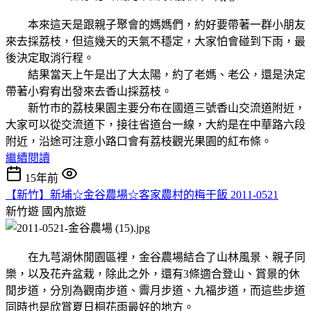
本來這天是跟親子聚會的媽媽們，約好要帶著一群小朋友
來去採荔枝，但這幾天的天氣不穩定，大家怕會碰到下雨，最
後決定取消行程。
結果當天上午是出了大太陽，約了老媽、老公，還是決定
帶著小宥宥出發來去香山採荔枝。
新竹市的荔枝果園主要分布在國道三號香山交流道附近，
大家可以從交流道下，接往省道台一線，大約是在中華路六段
附近，沿途可注意小路口會有荔枝觀光果園的紅布條。
繼續閱讀
15年前
【新竹】新埔☆金谷農場☆客家農村的梅干飯 2011-0521
新竹遊
國內旅遊
在九芎湖休閒園區裡，金谷農場結合了山林風景、親子同
樂，以及花卉盆栽，除此之外，還有3條適合登山、賞景的休
閒步道，分別為觀南步道、霽月步道、九福步道，而這些步道
同時也是欣賞夏日桐花雨最好的地方。