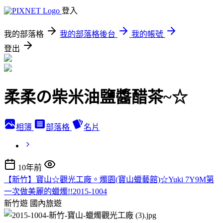
登入
我的部落格
我的部落格後台
我的帳號
登出
柔柔の柴米油鹽醬醋茶~☆
相簿
部落格
名片
10年前
【新竹】寶山☆觀光工廠。燭園(寶山蠟藝館)☆Yuki 7Y9M第
一次做美麗的蠟燭!!2015-1004
新竹遊
國內旅遊