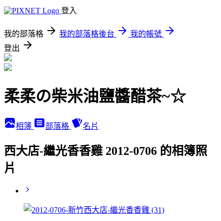
登入
我的部落格
我的部落格後台
我的帳號
登出
柔柔の柴米油鹽醬醋茶~☆
相簿
部落格
名片
西大店-繼光香香雞 2012-0706 的相簿照
片