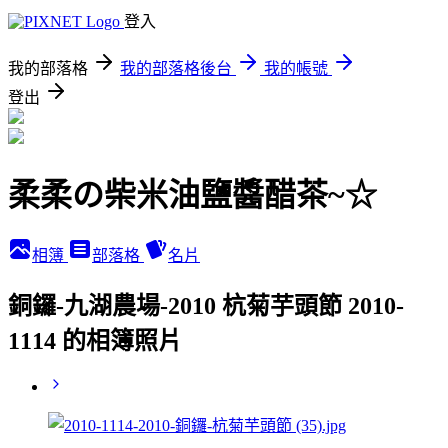
登入
我的部落格
我的部落格後台
我的帳號
登出
柔柔の柴米油鹽醬醋茶~☆
相簿
部落格
名片
銅鑼-九湖農場-2010 杭菊芋頭節 2010-
1114 的相簿照片