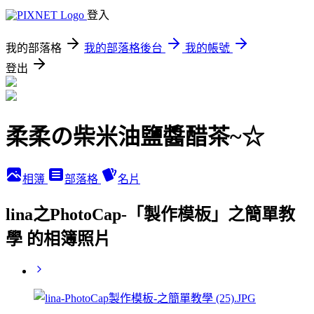
登入
我的部落格
我的部落格後台
我的帳號
登出
柔柔の柴米油鹽醬醋茶~☆
相簿
部落格
名片
lina之PhotoCap-「製作模板」之簡單教
學 的相簿照片