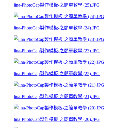
lina-PhotoCap製作模板-之簡單教學 (25).JPG
lina-PhotoCap製作模板-之簡單教學 (24).JPG
lina-PhotoCap製作模板-之簡單教學 (23).JPG
lina-PhotoCap製作模板-之簡單教學 (22).JPG
lina-PhotoCap製作模板-之簡單教學 (21).JPG
lina-PhotoCap製作模板-之簡單教學 (20).JPG