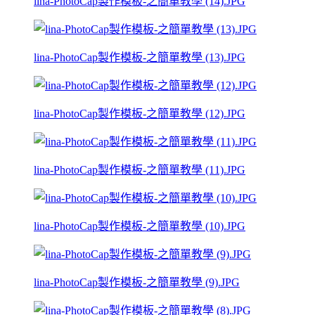
lina-PhotoCap製作模板-之簡單教學 (14).JPG
lina-PhotoCap製作模板-之簡單教學 (13).JPG
lina-PhotoCap製作模板-之簡單教學 (12).JPG
lina-PhotoCap製作模板-之簡單教學 (11).JPG
lina-PhotoCap製作模板-之簡單教學 (10).JPG
lina-PhotoCap製作模板-之簡單教學 (9).JPG